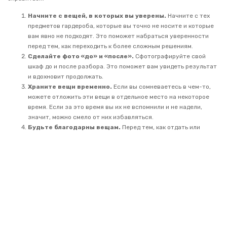
Начните с вещей, в которых вы уверены.
Начните с тех
предметов гардероба, которые вы точно не носите и которые
вам явно не подходят. Это поможет набраться уверенности
перед тем, как переходить к более сложным решениям.
Сделайте фото «до» и «после».
Сфотографируйте свой
шкаф до и после разбора. Это поможет вам увидеть результат
и вдохновит продолжать.
Храните вещи временно.
Если вы сомневаетесь в чем-то,
можете отложить эти вещи в отдельное место на некоторое
время. Если за это время вы их не вспомнили и не надели,
значит, можно смело от них избавляться.
Будьте благодарны вещам.
Перед тем, как отдать или
выбросить вещь, поблагодарите ее за то, что она вам служила.
Это поможет легче расстаться с ней.
Помните о своих целях.
Когда сомнения начинают
одолевать, вспомните, зачем вы начали этот процесс.
Фокусируйтесь на том, что вы хотите получить в результате —
более организованный и гармоничный гардероб.
Избавление от лишнего в шкафу — непростой, но очень полезный
процесс. Относитесь к нему с терпением и добротой к себе. Помните,
что вы делаете это ради большего комфорта и свободы в своей